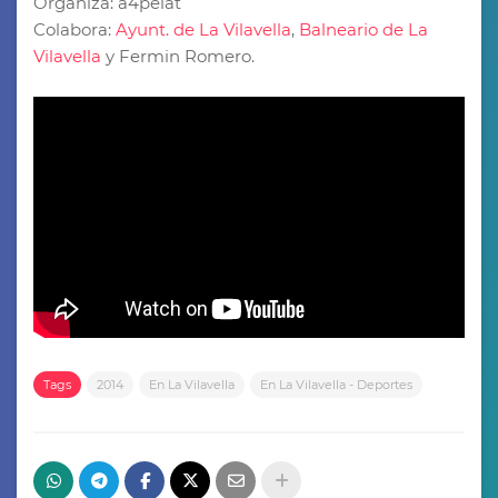
Organiza: a4pelat
Colabora:
Ayunt. de La Vilavella
,
Balneario de La
Vilavella
y Fermin Romero.
Tags
2014
En La Vilavella
En La Vilavella - Deportes