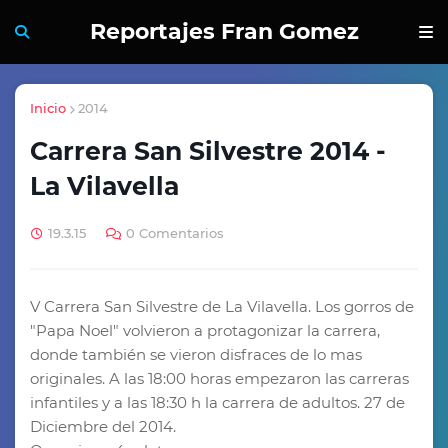
Reportajes Fran Gomez
Inicio
2014
Carrera San Silvestre 2014 -
La Vilavella
19.3.15
0 Comentarios
V Carrera San Silvestre de La Vilavella. Los gorros de
"Papa Noel" volvieron a protagonizar la carrera,
donde también se vieron disfraces de lo mas
originales. A las 18:00 horas empezaron las carreras
infantiles y a las 18:30 h la carrera de adultos. 27 de
Diciembre del 2014.